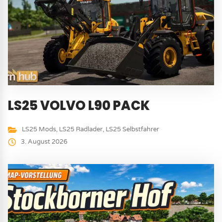
LS25 VOLVO L90 PACK
LS25 Mods
,
LS25 Radlader
,
LS25 Selbstfahrer
3. August 2026