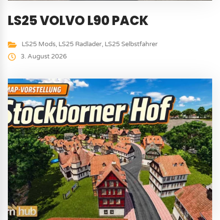
LS25 VOLVO L90 PACK
LS25 Mods
,
LS25 Radlader
,
LS25 Selbstfahrer
3. August 2026