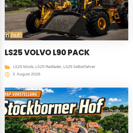
LS25 VOLVO L90 PACK
LS25 Mods
,
LS25 Radlader
,
LS25 Selbstfahrer
3. August 2026