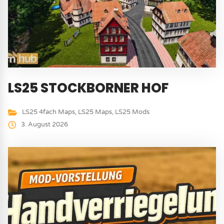
LS25 STOCKBORNER HOF
LS25 4fach Maps
,
LS25 Maps
,
LS25 Mods
3. August 2026