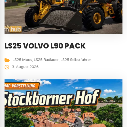
LS25 VOLVO L90 PACK
LS25 Mods
,
LS25 Radlader
,
LS25 Selbstfahrer
3. August 2026