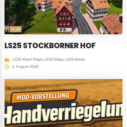
LS25 STOCKBORNER HOF
LS25 4fach Maps
,
LS25 Maps
,
LS25 Mods
3. August 2026