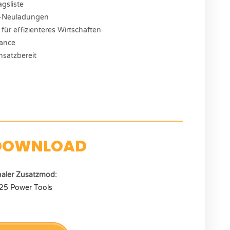
agsliste
d-Neuladungen
ür effizienteres Wirtschaften
mance
nsatzbereit
DOWNLOAD
naler Zusatzmod:
25 Power Tools