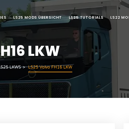
DES
LS25 MODS ÜBERSICHT
LS25 TUTORIALS
LS22 MO
FH16 LKW
LS25 LKWS
LS25 Volvo FH16 LKW