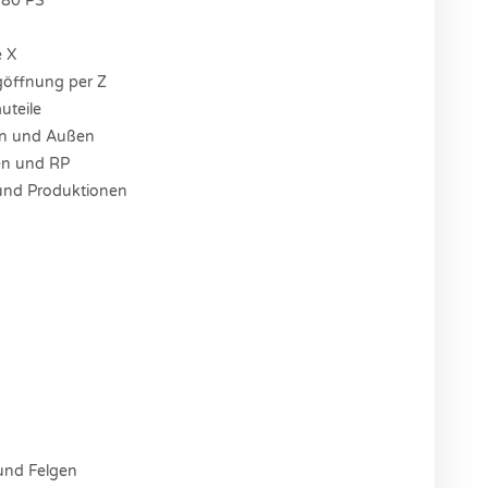
780 PS
e X
göffnung per Z
uteile
en und Außen
nen und RP
 und Produktionen
 und Felgen