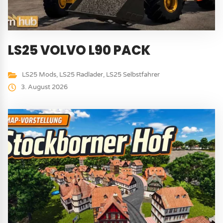
LS25 VOLVO L90 PACK
LS25 Mods
,
LS25 Radlader
,
LS25 Selbstfahrer
3. August 2026