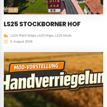
LS25 STOCKBORNER HOF
LS25 4fach Maps
,
LS25 Maps
,
LS25 Mods
3. August 2026