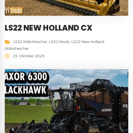
LS22 NEW HOLLAND CX
LS22 Mähdrescher
,
LS22 Mods
,
LS22 New Holland
Mähdrescher
19. Oktober 2024