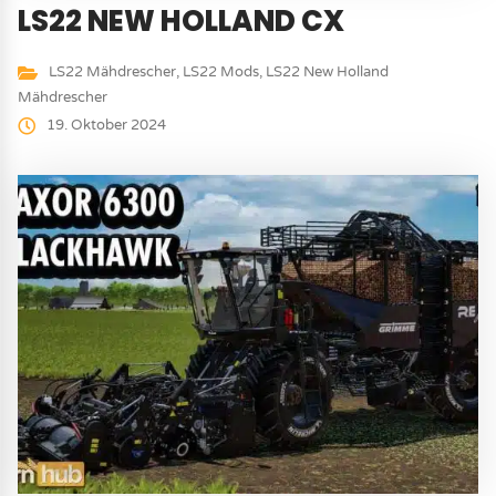
LS22 NEW HOLLAND CX
LS22 Mähdrescher
,
LS22 Mods
,
LS22 New Holland
Mähdrescher
19. Oktober 2024