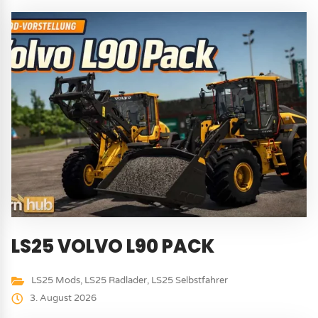
LS25 VOLVO L90 PACK
LS25 Mods
,
LS25 Radlader
,
LS25 Selbstfahrer
3. August 2026