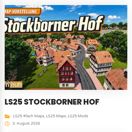
LS25 STOCKBORNER HOF
LS25 4fach Maps
,
LS25 Maps
,
LS25 Mods
3. August 2026