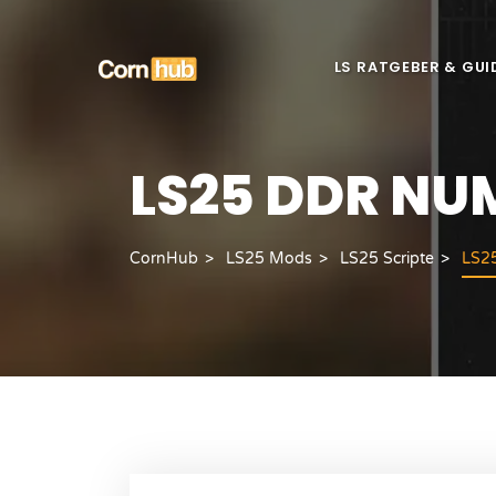
LS RATGEBER & GUI
LS25 DDR N
CornHub
LS25 Mods
LS25 Scripte
LS2