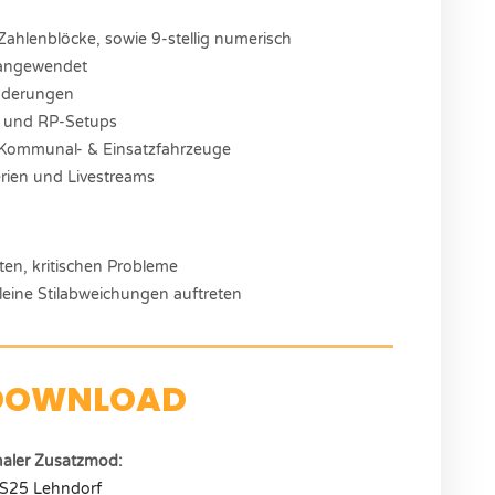
Zahlenblöcke, sowie 9-stellig numerisch
 angewendet
nderungen
s und RP-Setups
, Kommunal- & Einsatzfahrzeuge
erien und Livestreams
ten, kritischen Probleme
ine Stilabweichungen auftreten
DOWNLOAD
naler Zusatzmod:
S25 Lehndorf