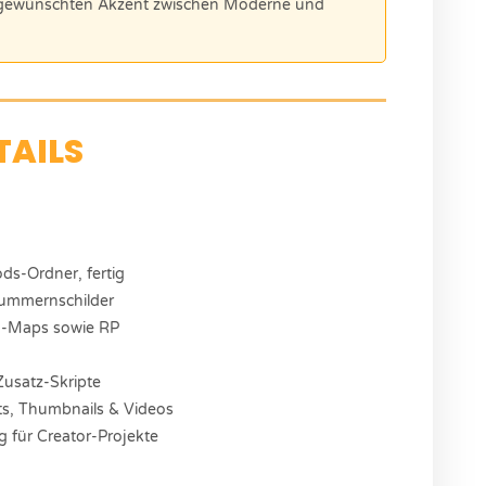
 gewünschten Akzent zwischen Moderne und
TAILS
ods-Ordner, fertig
ummernschilder
ng-Maps sowie RP
usatz-Skripte
ts, Thumbnails & Videos
 für Creator-Projekte