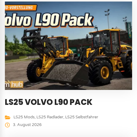
LS25 VOLVO L90 PACK
LS25 Mods
,
LS25 Radlader
,
LS25 Selbstfahrer
3. August 2026