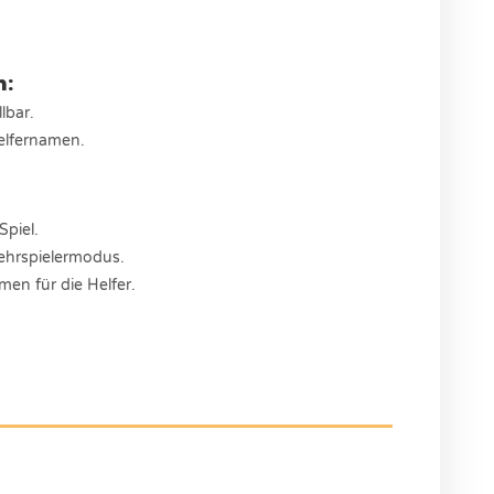
n:
lbar.
Helfernamen.
Spiel.
Mehrspielermodus.
n für die Helfer.