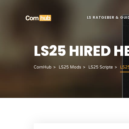
LS RATGEBER & GUI
LS25 HIRED H
CornHub
LS25 Mods
LS25 Scripte
LS25