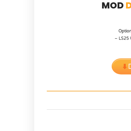
MOD
Optio
– LS25 