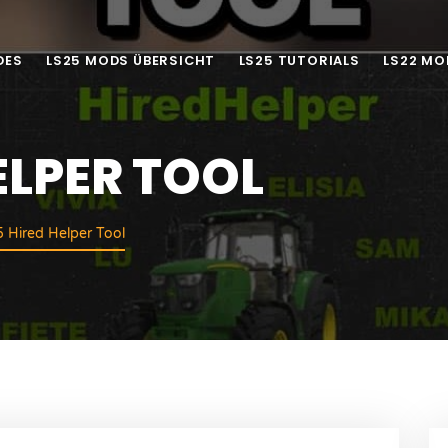
DES
LS25 MODS ÜBERSICHT
LS25 TUTORIALS
LS22 MO
ELPER TOOL
 Hired Helper Tool