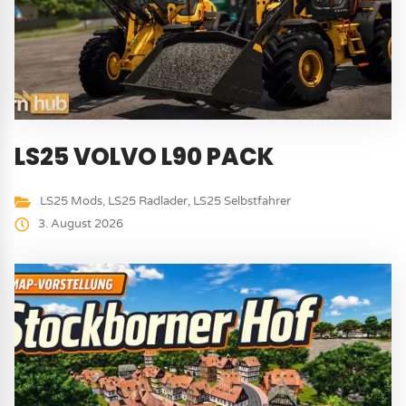
LS25 VOLVO L90 PACK
LS25 Mods
,
LS25 Radlader
,
LS25 Selbstfahrer
3. August 2026