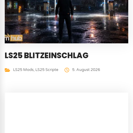
LS25 BLITZEINSCHLAG
LS25 Mods
,
LS25 Scripte
5. August 2026