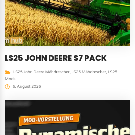
LS25 JOHN DEERE S7 PACK
LS25 John Deere Mähdrescher
,
LS25 Mähdrescher
,
LS25
Mods
6. August 2026