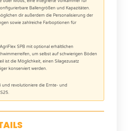
te oder Mods, eine integrierte Vorkammer für
 konfigurierbare Ballengrößen und Kapazitäten.
lichen dir außerdem die Personalisierung der
gen sowie zahlreiche Farboptionen für
griFlex SPB mit optional erhältlichen
chwimmerreifen, um selbst auf schwierigen Böden
eil ist die Möglichkeit, einen Silagezusatz
ger konserviert werden.
B und revolutioniere die Ernte- und
LS25.
TAILS