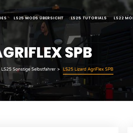
DES
LS25 MODS ÜBERSICHT
LS25 TUTORIALS
LS22 MO
AGRIFLEX SPB
LS25 Sonstige Selbstfahrer
LS25 Lizard AgriFlex SPB