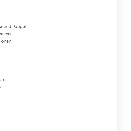
le und Pappel
beiten
tionen
gen
n