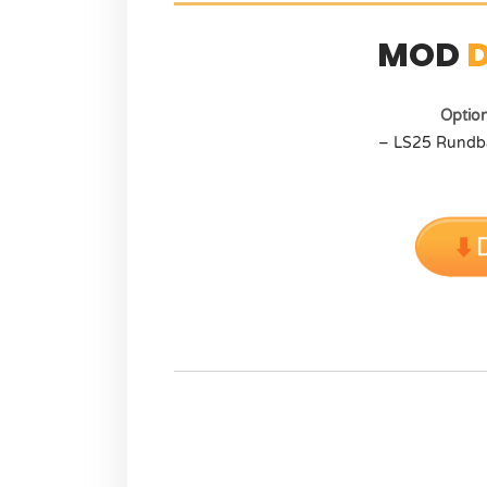
MOD
Optio
– LS25 Rundba