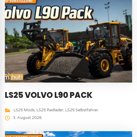
LS25 VOLVO L90 PACK
LS25 Mods
,
LS25 Radlader
,
LS25 Selbstfahrer
3. August 2026