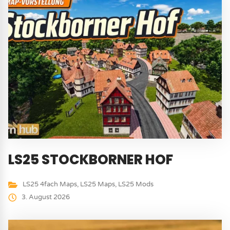
LS25 STOCKBORNER HOF
LS25 4fach Maps
,
LS25 Maps
,
LS25 Mods
3. August 2026