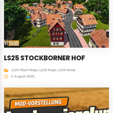
LS25 STOCKBORNER HOF
LS25 4fach Maps
,
LS25 Maps
,
LS25 Mods
3. August 2026