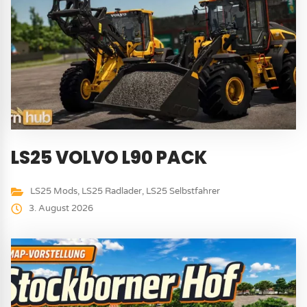
LS25 VOLVO L90 PACK
LS25 Mods
,
LS25 Radlader
,
LS25 Selbstfahrer
3. August 2026