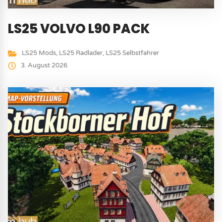
LS25 VOLVO L90 PACK
LS25 Mods
,
LS25 Radlader
,
LS25 Selbstfahrer
3. August 2026