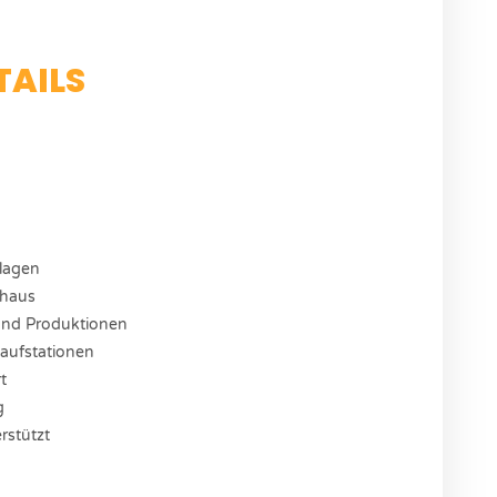
TAILS
lagen
mhaus
 und Produktionen
aufstationen
t
g
rstützt