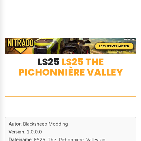
LS25
LS25 THE
PICHONNIÈRE VALLEY
Autor:
Blacksheep Modding
Version:
1.0.0.0
Dateiname:
FS25_The_Pichonniere_Valley.zip