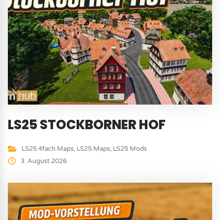
LS25 STOCKBORNER HOF
LS25 4fach Maps
,
LS25 Maps
,
LS25 Mods
3. August 2026