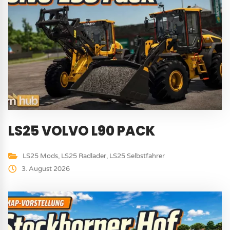
LS25 VOLVO L90 PACK
LS25 Mods
,
LS25 Radlader
,
LS25 Selbstfahrer
3. August 2026