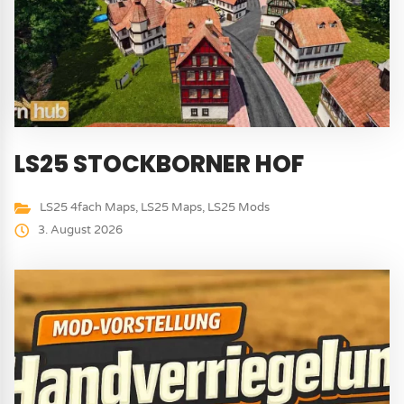
LS25 STOCKBORNER HOF
LS25 4fach Maps
,
LS25 Maps
,
LS25 Mods
3. August 2026