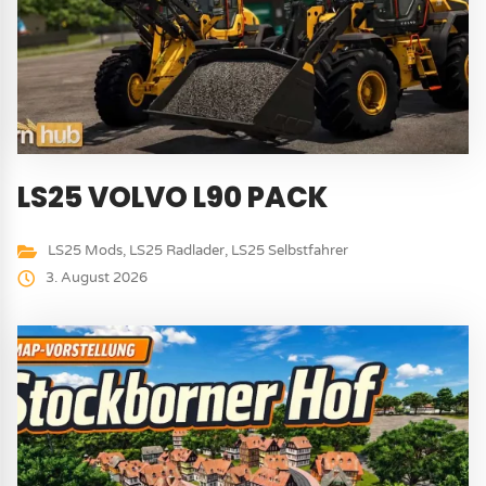
LS25 VOLVO L90 PACK
LS25 Mods
,
LS25 Radlader
,
LS25 Selbstfahrer
3. August 2026